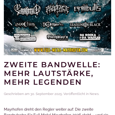
ZWEITE BANDWELLE:
MEHR LAUTSTÄRKE,
MEHR LEGENDEN
Geschrieben am
30. September 2025
. Veröffentlicht in
News
.
Mayrhofen dreht den Regler weiter auf: Die zweite
Bandrutsche für Full Metal Mayrhofen 2026 steht – und sie