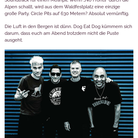
Soundtrack für einen Moshpit. Wenn „No Fronts“ durch die
Alpen schallt, wird aus dem Waldfestplatz eine einzige
große Party. Circle Pits auf 630 Metern? Absolut vernünftig.
Die Luft in den Bergen ist dünn. Dog Eat Dog kümmern sich
darum, dass euch am Abend trotzdem nicht die Puste
ausgeht.